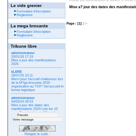
Postée par
administrateur
le samedi 11 février 
Le vide grenier
Mise a? jour des dates des manifestat
Formulaire d'inscription
Reglement
Page :
[1]
2
>
La mega brocante
Formulaire d'inscription
Reglement
Tribune libre
administrateur
20/01/26 17:19
Mise a jour des manifestations
2026
kLERE
28/07/25 10:11
Merci pour l'accueil chaleureux lors
de la M?ga-brocante 2025-
organisation au TOP ! bel accueil et
bonne logistique
administrateur
04/02/24 09:53
Mise a jour des dates des
manifestations 2024 Loto les 10
aout, 7 septembtre et 19 octobre
The dansant le 20 octobre
Retaper le code :