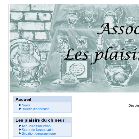
Accueil
News
Désolé,
Bulletin d'adhesion
Les plaisirs du chineur
Accueil association
Statut de l'association
Situation geographique